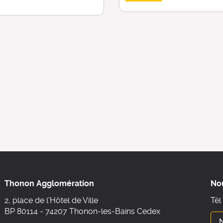
Thonon Agglomération
No
2, place de l'Hôtel de Ville
Tél
BP 80114 - 74207 Thonon-les-Bains Cedex