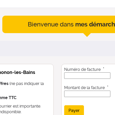
Bienvenue dans
mes démarch
*
Numéro de facture
Thonon-les-Bains
ffres
(ne pas indiquer la
*
Montant de la facture
mme TTC
.
urrier est importante.
Payer
ndisponible.